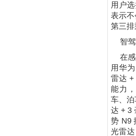
用户选
表示不
第三排
智驾
在感
用华为
雷达 +
能力，
车、泊车
达 +
势 N9
光雷达 