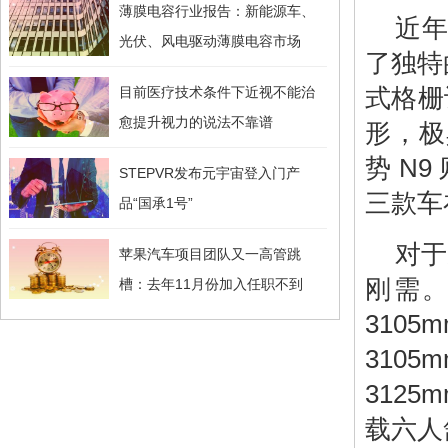
薄膜电容行业报告：新能源车、
近
光伏、风电驱动薄膜电容市场
了独特
式格栅
目前医疗技术条件下近视不能治
愈提升视力的说法不靠谱
形，极
势 N
STEPVR发布元宇宙登入门产
三款车
品“国承1号”
对于
苹果汽车项目团队又一高管跳
刚需。问
槽：去年11月份加入任职不到
3105
3105
312
载六人