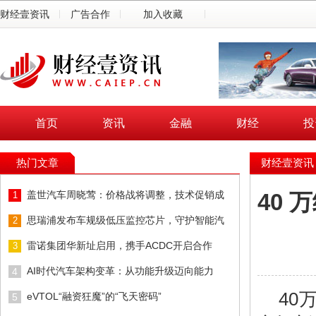
财经壹资讯
广告合作
加入收藏
首页
资讯
金融
财经
投
热门文章
财经壹资讯
盖世汽车周晓莺：价格战将调整，技术促销成
1
40
思瑞浦发布车规级低压监控芯片，守护智能汽
2
雷诺集团华新址启用，携手ACDC开启合作
3
AI时代汽车架构变革：从功能升级迈向能力
4
40
eVTOL“融资狂魔”的“飞天密码”
5