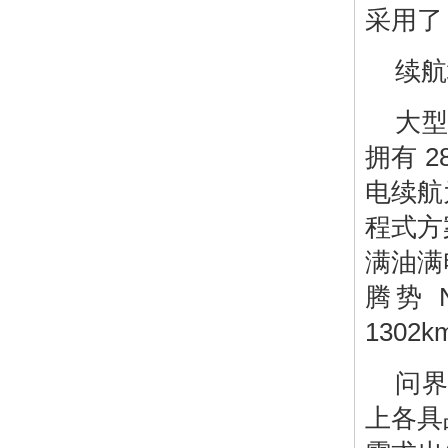
采用了 
续航
大型
拥有 2
电续航
程式方
满油满
腾势 
1302
问界
上各具