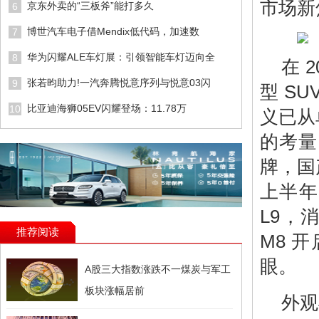
市场新
京东外卖的“三板斧”能打多久
6
博世汽车电子借Mendix低代码，加速数
7
华为闪耀ALE车灯展：引领智能车灯迈向全
8
在 
张若昀助力!一汽奔腾悦意序列与悦意03闪
9
型 S
比亚迪海狮05EV闪耀登场：11.78万
10
义已从
的考量
牌，国
上半年
L9，
推荐阅读
M8 
眼。
A股三大指数涨跌不一煤炭与军工
板块涨幅居前
外观