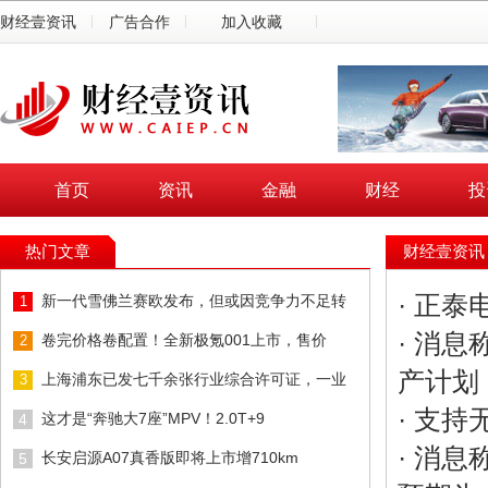
财经壹资讯
广告合作
加入收藏
首页
资讯
金融
财经
投
热门文章
财经壹资讯
·
正泰
新一代雪佛兰赛欧发布，但或因竞争力不足转
1
·
消息
卷完价格卷配置！全新极氪001上市，售价
2
产计划
上海浦东已发七千余张行业综合许可证，一业
3
·
支持无
这才是“奔驰大7座”MPV！2.0T+9
4
·
消息称
长安启源A07真香版即将上市增710km
5