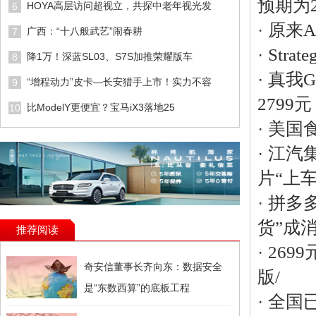
预期为2
HOYA高层访问超视立，共探中老年视光发
6
·
原来A
广西：“十八般武艺”闹春耕
7
·
Stra
降1万！深蓝SL03、S7S加推荣耀版车
8
·
真我
“增程动力”皮卡—长安猎手上市！实力不容
9
2799元
比ModelY更便宜？宝马iX3落地25
10
·
美国
·
江汽
片“上
·
拼多
货”成
推荐阅读
·
269
奇安信董事长齐向东：数据安全
版/
是“东数西算”的底板工程
·
全国