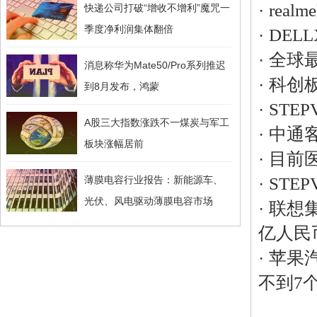
·
rea
快递公司打破“增收不增利”魔咒一
季度净利润集体翻倍
·
DEL
·
全球
消息称华为Mate50/Pro系列推迟
·
科创
到8月发布，鸿蒙
·
STE
A股三大指数涨跌不一煤炭与军工
·
中通
板块涨幅居前
·
目前
薄膜电容行业报告：新能源车、
·
STE
光伏、风电驱动薄膜电容市场
·
联想集
亿人民
·
苹果
不到7