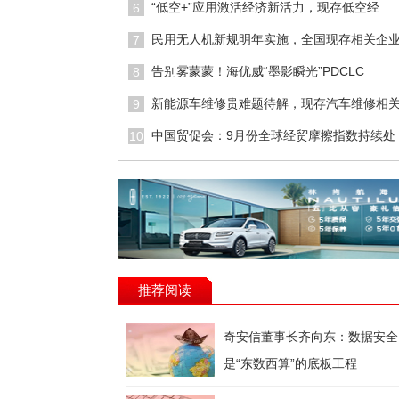
“低空+”应用激活经济新活力，现存低空经
6
民用无人机新规明年实施，全国现存相关企
7
告别雾蒙蒙！海优威“墨影瞬光”PDCLC
8
新能源车维修贵难题待解，现存汽车维修相
9
中国贸促会：9月份全球经贸摩擦指数持续处
10
推荐阅读
奇安信董事长齐向东：数据安全
是“东数西算”的底板工程