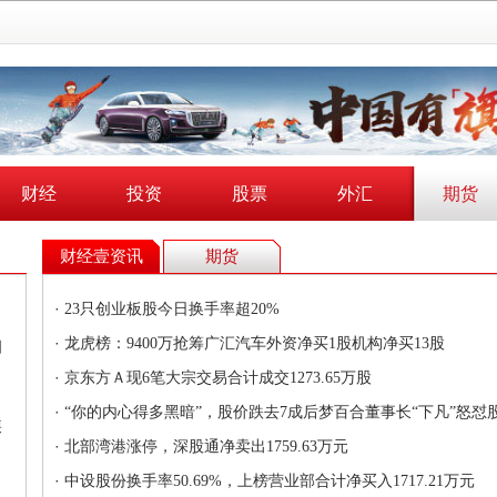
财经
投资
股票
外汇
期货
财经壹资讯
期货
·
23只创业板股今日换手率超20%
·
龙虎榜：9400万抢筹广汇汽车外资净买1股机构净买13股
相
·
京东方Ａ现6笔大宗交易合计成交1273.65万股
·
“你的内心得多黑暗”，股价跌去7成后梦百合董事长“下凡”怒怼
疾
·
北部湾港涨停，深股通净卖出1759.63万元
·
中设股份换手率50.69%，上榜营业部合计净买入1717.21万元