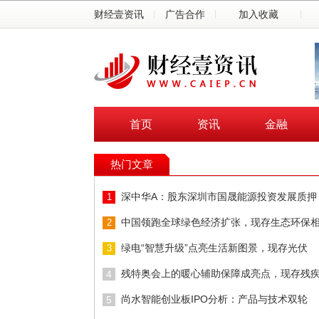
财经壹资讯
广告合作
加入收藏
首页
资讯
金融
热门文章
深中华A：股东深圳市国晟能源投资发展质押
1
中国领跑全球绿色经济扩张，现存生态环保
2
绿电“智慧升级”点亮生活新图景，现存光伏
3
残特奥会上的暖心辅助保障成亮点，现存残
4
尚水智能创业板IPO分析：产品与技术双轮
5