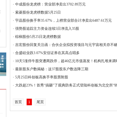
·
中成股份龙虎榜：营业部净卖出3702.89万元
业
·
索菱股份龙虎榜数据5月25日
·
宇晶股份换手率35.67%，上榜营业部合计净卖出6487.61万元
·
强势股追踪主力资金连续5日净流入35股
关
·
棕榈股份5月25日龙虎榜数据
·
吉宏股份回复关注函：合伙企业拟投资项目与元宇宙相关存不
·
合盛硅业跌3.07%安信证券在其高点唱多
·
10天5涨停牛股突遭两跌停，超46亿元市值蒸发！机构扎堆来
·
最新股东户数揭秘：这37股股东户数连降三期
·
5月25日科创板高换手率股票附股
·
大跌超23%！首秀“搞砸”了观典防务正式登陆科创板为北交所“
首页
1
尾页